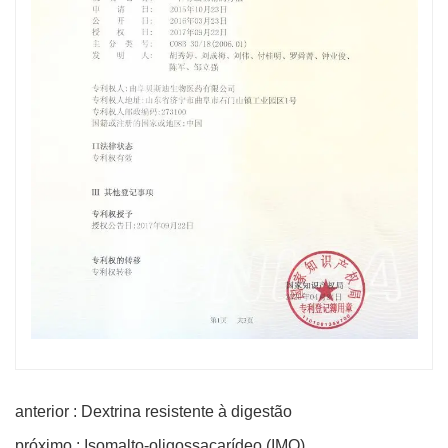
anterior : Dextrina resistente à digestão
próximo : Isomalto-oligossacarídeo (IMO)