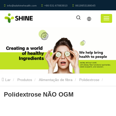
info@sdshinehealth.com
+86-531-67883910
8619953188045
Lar
Produtos
Alimentação de fibra
Polidextrose
Polidextrose NÃO OGM
Polidextrose NÃO OGM