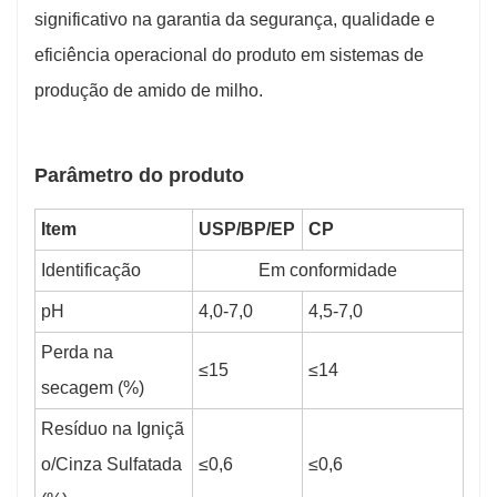
significativo na garantia da segurança, qualidade e
eficiência operacional do produto em sistemas de
produção de amido de milho.
Parâmetro do produto
Item
USP/
B
P/
E
P
CP
Identificação
Em conformidade
pH
4,0-7,0
4,5-7,0
Perda na
≤15
≤14
secagem (%)
Resíduo na Igniçã
o/Cinza Sulfatada
≤0,6
≤0,6