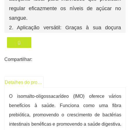
regular eficazmente os níveis de açúcar no
sangue.
2. Aplicação versátil: Graças à sua doçura
suave e atributos funcionais, o IMO prova ser
adaptável a uma ampla gama de produtos
alimentícios, incluindo bares, bebidas e
Compartilhar:
produtos de panificação.
3. Benefícios prebióticos: Com suas qualidades
Detalhes do produto
prebióticas, a IMO promove o crescimento de
bactérias intestinais benéficas, apoiando assim
O isomalto-oligossacarídeo (IMO) oferece vários
o bem-estar digestivo.
benefícios à saúde. Funciona como uma fibra
4. Fonte de Fibra Solúvel: Servindo como fonte
prebiótica, promovendo o crescimento de bactérias
de fibra alimentar solúvel, o IMO auxilia na
intestinais benéficas e promovendo a saúde digestiva.