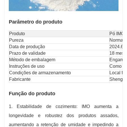
Parâmetro do produto
Produto
Pó IMO-
Pureza
Normalm
Data de produção
2024.6.
Prazo de validade
18 mese
Método de embalagem
Engarra
Instruções de uso
Como ado
Condições de armazenamento
Local fr
Fabricante
Shenghu
Função do produto
1. Estabilidade de cozimento: IMO aumenta a
longevidade e robustez dos produtos assados,
aumentando a retenção de umidade e impedindo a