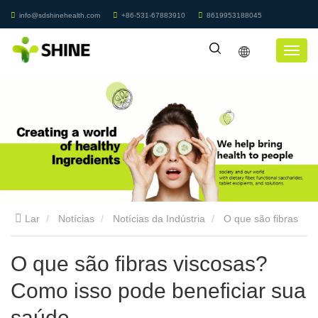
info@sdshinehealth.com
+86-531-67883910
8619953188045
Lar
Notícias
Notícias da Indústria
O que são fibras
viscosas? Como isso pode beneficiar sua saúde
O que são fibras viscosas?
Como isso pode beneficiar sua
saúde