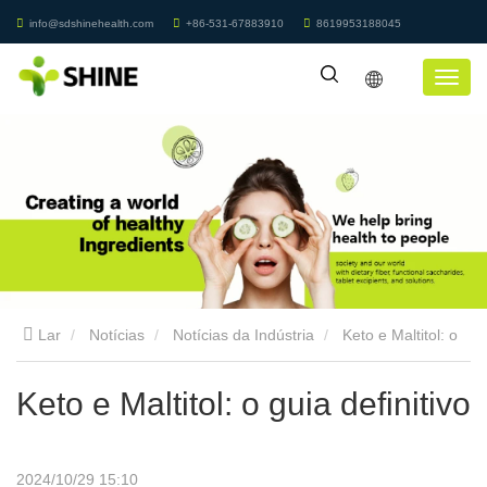
info@sdshinehealth.com
+86-531-67883910
8619953188045
Lar
Notícias
Notícias da Indústria
Keto e Maltitol: o
guia definitivo
Keto e Maltitol: o guia definitivo
2024/10/29 15:10